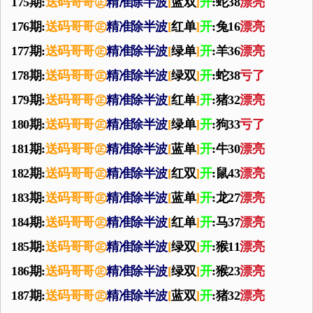
175期:
送码哥哥
㊣
精准除半波
[
蓝双
]
开
:蛇38
漂亮
176期:
送码哥哥
㊣
精准除半波
[
红单
]
开
:兔16
漂亮
177期:
送码哥哥
㊣
精准除半波
[
绿单
]
开
:羊36
漂亮
178期:
送码哥哥
㊣
精准除半波
[
绿双
]
开
:蛇38
亏了
179期:
送码哥哥
㊣
精准除半波
[
红单
]
开
:猪32
漂亮
180期:
送码哥哥
㊣
精准除半波
[
绿单
]
开
:狗33
亏了
181期:
送码哥哥
㊣
精准除半波
[
蓝单
]
开
:牛30
漂亮
182期:
送码哥哥
㊣
精准除半波
[
红双
]
开
:鼠43
漂亮
183期:
送码哥哥
㊣
精准除半波
[
蓝单
]
开
:龙27
漂亮
184期:
送码哥哥
㊣
精准除半波
[
红单
]
开
:马37
漂亮
185期:
送码哥哥
㊣
精准除半波
[
绿双
]
开
:猴11
漂亮
186期:
送码哥哥
㊣
精准除半波
[
绿双
]
开
:猴23
漂亮
187期:
送码哥哥
㊣
精准除半波
[
蓝双
]
开
:猪32
漂亮