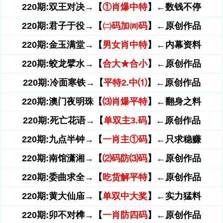
220期:双王对决→【
①肖爆中特
】←数钱不停
220期:君子于役→【
㈡码加㈣码
】←原创作品
220期:金玉满堂→【
男女肖中特
】←内幕资料
220期:蛟龙擘水→【
合大★合小
】←原创作品
220期:冷面寒铁→【
平特2.中⑴
】←原创作品
220期:澳门夜明珠【
⑶肖爆平特
】←翻身之料
220期:死亡花语→【
单双主3.码
】←原创作品
220期:九点半钟→【
一肖主①码
】←只求稳赚
220期:南馆潇湘→【
⑵码防⑶码
】←原创作品
220期:委曲求全→【
吃货解平特
】←原创作品
220期:黄大仙庙→【
单双中大奖
】←实力猛料
220期:卯不对榫→【
一肖防四码
】←原创作品