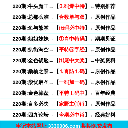
220期:牛头魔王→【
⒊码爆中特
】←特别推荐
220期:总那么准→【
合数单与双
】←原创作品
220期:鱼与熊掌→【
㈦码必中特
】←原创作品
220期:姐姐妹妹→【
①肖中特码
】←期期见证
220期:扒街淘空→【
平特⑤字经
】←原创作品
220期:金色钥匙→【
⑴尾中大奖
】←中奖资料
220期:桑榆之景→【
⒈肖防⒈码
】←原创作品
220期:殷忧启圣→【
一码加一码
】←原创作品
220期:金色算盘→【
平特⒈码中
】←百年经典
220期:言多必失→【
家野主⑴肖
】←原创作品
220期:四九论坛→【
今期必中肖
】←经典好料
牢记本站网址
3330006.com
期期免费发布