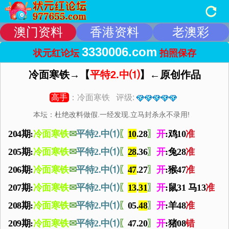
澳门资料
香港资料
老澳彩
3330006.com
状元红论坛
拍照保存
冷面寒铁→【
平特2.中⑴
】←原创作品
高手
：冷面寒铁 评级:
本坛：杜绝改料做假.一经发现.立马封杀永不录用!
204期:
冷面寒铁
✉
平特2.中⑴
〖
10
.28
〗
开
:鸡10
准
205期:
冷面寒铁
✉
平特2.中⑴
〖
28
.36
〗
开
:兔28
准
206期:
冷面寒铁
✉
平特2.中⑴
〖
47
.27
〗
开
:猴47
准
207期:
冷面寒铁
✉
平特2.中⑴
〖
13
.
31
〗
开
:鼠31 马13
准
208期:
冷面寒铁
✉
平特2.中⑴
〖
05.
48
〗
开
:羊48
准
209期:
冷面寒铁
✉
平特2.中⑴
〖
47.20
〗
开
:猪08
错