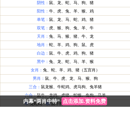
阴性：
鼠、龙、蛇、马、狗、猪
阳性：
牛、虎、兔、羊、猴、鸡
单笔：
鼠、龙、马、蛇、鸡、猪
双笔：
虎、猴、狗、兔、羊、牛
天肖：
兔、马、猴、猪、牛、龙
地肖：
蛇、羊、鸡、狗、鼠、虎
白边：
鼠、牛、虎、鸡、狗、猪
黑中：
兔、龙、蛇、马、羊、猴
女肖：
兔、蛇、羊、鸡、猪（五宫肖）
男肖：
鼠、牛、虎、龙、马、猴、狗
三合：
鼠龙猴、牛蛇鸡、虎马狗、兔羊猪
六合：
鼠牛、龙鸡、虎猪、蛇猴、兔狗、马羊
内幕“两肖中特”
点击添加.资料免费
琴:
兔蛇鸡
棋:
鼠牛狗
书:
虎龙马
画:
羊猴猪
五福肖
：鼠、虎、兔、蛇、猴[龙]
红肖：
马、兔、鼠、鸡
蓝肖：
蛇、虎、猪、猴