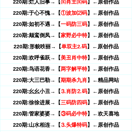
220期:烂人旧事→【
㈤肖主㈤码
】←原创作品
220期:于心不愧→【
①波加⑵码
】←原创作品
220期:如初不遇→【
一码防三码
】←原创作品
220期:颠鸾倒凤→【
家野必中特
】←原创作品
220期:形貌昳丽→【
单双主2.码
】←原创作品
220期:欢呼雀跃→【
美丑肖中特
】←原创作品
220期:鸟语花香→【
两字解平特
】←原创作品
220期:大三巴勒→【
期期杀九肖
】←精品网站
220期:幺幺小丑→【
⒊肖防⒉码
】←原创作品
220期:徐徐进展→【
三码防四码
】←原创作品
220期:管家婆婆→【
③码必中特
】←欢天喜地
220期:山水相连→【
⒊头爆特码
】←原创作品