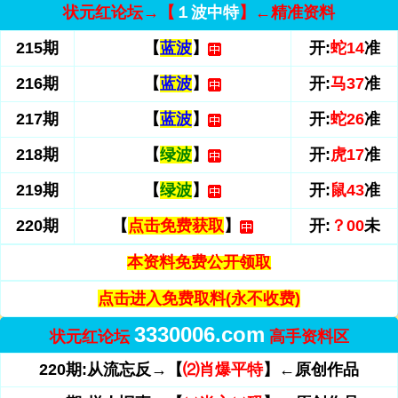
状元红论坛→【
１波中特
】←精准资料
215期
【
蓝波
】
开:
蛇14
准
216期
【
蓝波
】
开:
马37
准
217期
【
蓝波
】
开:
蛇26
准
218期
【
绿波
】
开:
虎17
准
219期
【
绿波
】
开:
鼠43
准
220期
【
点击免费获取
】
开:
？00
未
本资料免费公开领取
点击进入免费取料(永不收费)
3330006.com
状元红论坛
高手资料区
220期:从流忘反→【
⑵肖爆平特
】←原创作品