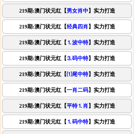
219期:澳门状元红【
男女肖中
】实力打造
219期:澳门状元红【
经典四肖
】实力打造
219期:澳门状元红【
⒈波中特
】实力打造
219期:澳门状元红【
⒊码中特
】实力打造
219期:澳门状元红【
⑴尾中特
】实力打造
219期:澳门状元红【
一肖二码
】实力打造
219期:澳门状元红【
平特⒈肖
】实力打造
219期:澳门状元红【
⒈码中特
】实力打造