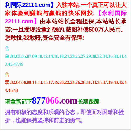
利国际22111.com】
入驻本站,一个真正可以让大
家体验到赚钱与赢钱的快乐网投,
【永利国际
22111.com】
由本站站长全程担保,本站站长承
诺:一旦发现没拿到钱的,截图补偿500万人民币。
您敢投,我敢赔,资金安全有保障!
合
单:01.03.05.07.09.10.12.14.16.18.21.23.25.27.29.30.32.34.36.38.41.4
3.45.47.49
合
双:02.04.06.08.11.13.15.17.19.20.22.24.26.28.31.33.35.37.39.40.42.4
4.46.48
877
066
.com
请拿笔记下
长期跟踪
拥有积极的态度和乐观的心态，即使面对困难和挫
折，也能保持坚持和前进的勇气。