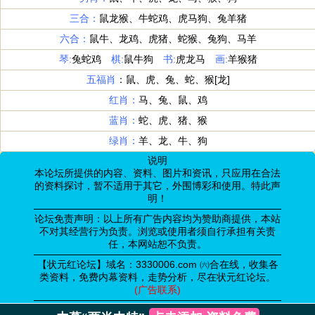
三合：
鼠龙猴、牛蛇鸡、虎马狗、兔羊猪
六合：
鼠牛、龙鸡、虎猪、蛇猴、兔狗、马羊
琴:
兔蛇鸡
棋:
鼠牛狗
书:
虎龙马
画:
羊猴猪
五福肖
：鼠、虎、兔、蛇、猴[龙]
红肖：
马、兔、鼠、鸡
蓝肖：
蛇、虎、猪、猴
绿肖：
羊、龙、牛、狗
说明
本论坛所提供的内容、资料、图片和资讯，只应用在合法
的资料探讨，暂不适用于其它，外围博彩和使用。特此声
明！
论坛免责声明：以上所有广告内容均为赞助商提供，本站
不对其经营行为负责。浏览或使用者须自行承担有关责
任，本网站恕不负责。
【状元红论坛】域名：3330006.com ㈥合在线，收集各
类资料，免费内幕资料，走势分析，尽在状元红论坛。
(广告联系)