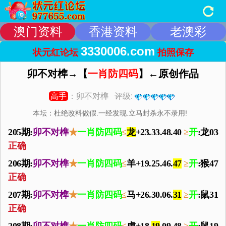
澳门资料
香港资料
老澳彩
3330006.com
状元红论坛
拍照保存
卯不对榫→【
一肖防四码
】←原创作品
高手
：卯不对榫 评级:
本坛：杜绝改料做假.一经发现.立马封杀永不录用!
205期:
卯不对榫
★
一肖防四码
≤
龙
+23.33.48.40
≥
开
:龙03
正确
206期:
卯不对榫
★
一肖防四码
≤
羊+19.25.46.
47
≥
开
:猴47
正确
207期:
卯不对榫
★
一肖防四码
≤
马+26.30.06.
31
≥
开
:鼠31
正确