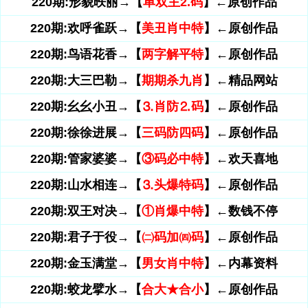
220期:形貌昳丽→【
单双主2.码
】←原创作品
220期:欢呼雀跃→【
美丑肖中特
】←原创作品
220期:鸟语花香→【
两字解平特
】←原创作品
220期:大三巴勒→【
期期杀九肖
】←精品网站
220期:幺幺小丑→【
⒊肖防⒉码
】←原创作品
220期:徐徐进展→【
三码防四码
】←原创作品
220期:管家婆婆→【
③码必中特
】←欢天喜地
220期:山水相连→【
⒊头爆特码
】←原创作品
220期:双王对决→【
①肖爆中特
】←数钱不停
220期:君子于役→【
㈡码加㈣码
】←原创作品
220期:金玉满堂→【
男女肖中特
】←内幕资料
220期:蛟龙擘水→【
合大★合小
】←原创作品