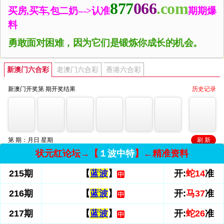
877
066
.com
买房,买车,包二奶--->认准
期期爆
料
勇敢面对困难，因为它们是锻炼你成长的机会。
状元红论坛→【
１波中特
】←精准资料
215期
【
蓝波
】
开:
蛇14
准
216期
【
蓝波
】
开:
马37
准
217期
【
蓝波
】
开:
蛇26
准