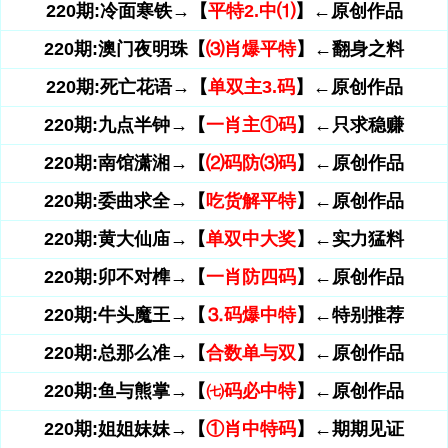
220期:冷面寒铁→【
平特2.中⑴
】←原创作品
220期:澳门夜明珠【
⑶肖爆平特
】←翻身之料
220期:死亡花语→【
单双主3.码
】←原创作品
220期:九点半钟→【
一肖主①码
】←只求稳赚
220期:南馆潇湘→【
⑵码防⑶码
】←原创作品
220期:委曲求全→【
吃货解平特
】←原创作品
220期:黄大仙庙→【
单双中大奖
】←实力猛料
220期:卯不对榫→【
一肖防四码
】←原创作品
220期:牛头魔王→【
⒊码爆中特
】←特别推荐
220期:总那么准→【
合数单与双
】←原创作品
220期:鱼与熊掌→【
㈦码必中特
】←原创作品
220期:姐姐妹妹→【
①肖中特码
】←期期见证