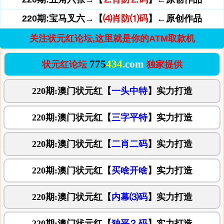
220期:宝马叉六→【
⑷肖防⑴码
】←原创作品
关注状元红论坛,这里就是你的ATM取款机
775
434
.com
状元红论坛
独家提供
220期:澳门状元红【
一头中特
】实力打造
220期:澳门状元红【
三字平特
】实力打造
220期:澳门状元红【
二肖二码
】实力打造
220期:澳门状元红【
买啥开啥
】实力打造
220期:澳门状元红【
内幕⑶码
】实力打造
220期:澳门状元红【
独平⒉码
】实力打造