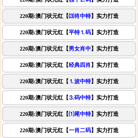
220期:澳门状元红【
⑶肖中特
】实力打造
220期:澳门状元红【
平特⒈码
】实力打造
220期:澳门状元红【
男女肖中
】实力打造
220期:澳门状元红【
经典四肖
】实力打造
220期:澳门状元红【
⒈波中特
】实力打造
220期:澳门状元红【
⒊码中特
】实力打造
220期:澳门状元红【
⑴尾中特
】实力打造
220期:澳门状元红【
一肖二码
】实力打造