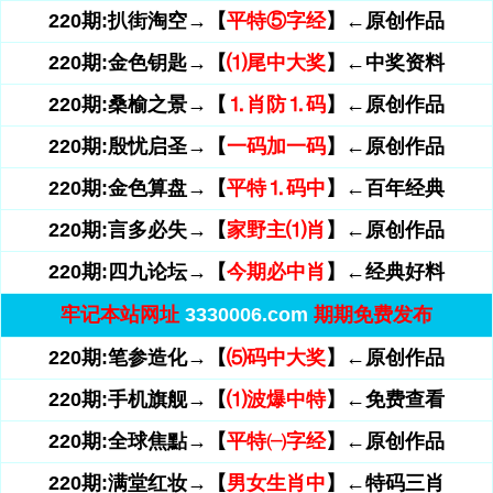
220期:扒街淘空→【
平特⑤字经
】←原创作品
220期:金色钥匙→【
⑴尾中大奖
】←中奖资料
220期:桑榆之景→【
⒈肖防⒈码
】←原创作品
220期:殷忧启圣→【
一码加一码
】←原创作品
220期:金色算盘→【
平特⒈码中
】←百年经典
220期:言多必失→【
家野主⑴肖
】←原创作品
220期:四九论坛→【
今期必中肖
】←经典好料
牢记本站网址
3330006.com
期期免费发布
220期:笔参造化→【
⑸码中大奖
】←原创作品
220期:手机旗舰→【
⑴波爆中特
】←免费查看
220期:全球焦點→【
平特㈠字经
】←原创作品
220期:满堂红妆→【
男女生肖中
】←特码三肖