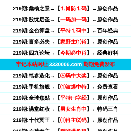
219期:桑榆之景→【
⒈肖防⒈码
】←原创作品
219期:殷忧启圣→【
一码加一码
】←原创作品
219期:金色算盘→【
平特⒈码中
】←百年经典
219期:言多必失→【
家野主⑴肖
】←原创作品
219期:四九论坛→【
今期必中肖
】←经典好料
牢记本站网址
3330006.com
期期免费发布
219期:笔参造化→【
⑸码中大奖
】←原创作品
219期:手机旗舰→【
⑴波爆中特
】←免费查看
219期:全球焦點→【
平特㈠字经
】←原创作品
219期:满堂红妆→【
男女生肖中
】←特码三肖
219期:十代冥王→【
⑴肖主⑵码
】←原创作品