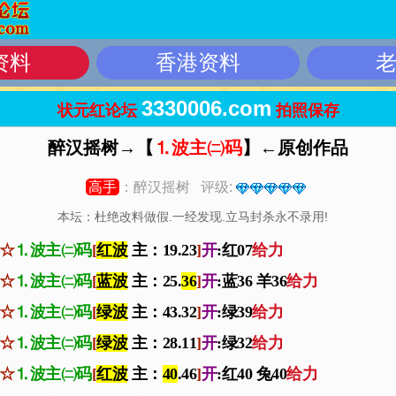
资料
香港资料
3330006.com
状元红论坛
拍照保存
醉汉摇树→【
⒈波主㈡码
】←原创作品
高手
：醉汉摇树 评级:
本坛：杜绝改料做假.一经发现.立马封杀永不录用!
☆
⒈波主㈡码
[
红波
主：19.23
]
开
:红07
给力
☆
⒈波主㈡码
[
蓝波
主：25.
36
]
开
:蓝36 羊36
给力
☆
⒈波主㈡码
[
绿波
主：43.32
]
开
:绿39
给力
☆
⒈波主㈡码
[
绿波
主：28.11
]
开
:绿32
给力
☆
⒈波主㈡码
[
红波
主：
40
.46
]
开
:红40 兔40
给力