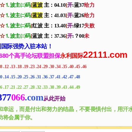
☆
⒈波主㈡码
[
蓝波
主：04.10
]
开
:蓝37
给力
☆
⒈波主㈡码
[
蓝波
主：41.03
]
开
:蓝26
给力
☆
⒈波主㈡码
[
红波 主：13.40
]
开
:绿17
失败
☆
⒈波主㈡码
[
蓝波 主：37.36
]
开
:？00
未
利国际强势入驻本站！
22111.com
680个高手论坛联盟担保
永利国际
2 .13 .18 .19 .23 .24 .29 .30 .34 .35 .40 .45 .46
14 .15 .20 .25 .26 .31 .36 .37 .41 .42 .47 .48
17 .21 .22 .27 .28 .32 .33 .38 .39 .43 .44 .49
877
066
.com
从此开始
和幸运，而是付出和努力的结晶，不要畏惧付出，用汗
功将会属于你。