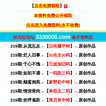
【
点击免费获取
】
本资料免费公开领取
点击进入免费取料(永不收费)
3330006.com
状元红论坛
高手资料区
219期:从流忘反→【
⑵肖爆平特
】←原创作品
219期:烂人旧事→【
㈤肖主㈤码
】←原创作品
219期:于心不愧→【
①波加⑵码
】←原创作品
219期:如初不遇→【
一码防三码
】←原创作品
219期:颠鸾倒凤→【
家野必中特
】←原创作品
219期:情深骨肉→【
单双主二码
】←原创作品
219期:欢呼雀跃→【
美丑肖中特
】←原创作品