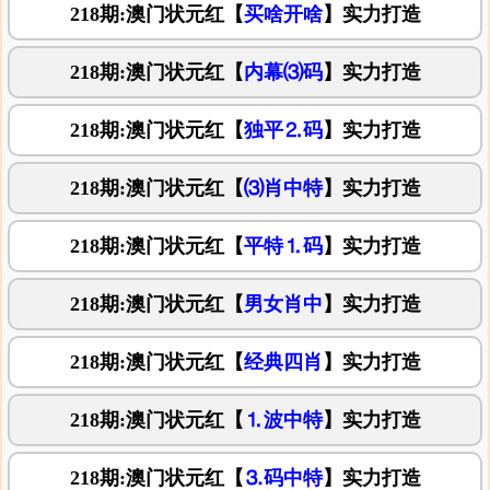
218期:澳门状元红【
买啥开啥
】实力打造
218期:澳门状元红【
内幕⑶码
】实力打造
218期:澳门状元红【
独平⒉码
】实力打造
218期:澳门状元红【
⑶肖中特
】实力打造
218期:澳门状元红【
平特⒈码
】实力打造
218期:澳门状元红【
男女肖中
】实力打造
218期:澳门状元红【
经典四肖
】实力打造
218期:澳门状元红【
⒈波中特
】实力打造
218期:澳门状元红【
⒊码中特
】实力打造