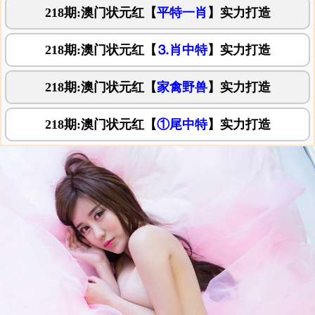
218期:澳门状元红【
平特一肖
】实力打造
218期:澳门状元红【
⒊肖中特
】实力打造
218期:澳门状元红【
家禽野兽
】实力打造
218期:澳门状元红【
①尾中特
】实力打造