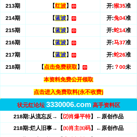
213期
【
红波
】
开:
猴35
准
214期
【
蓝波
】
开:
兔04
准
215期
【
蓝波
】
开:
蛇14
准
216期
【
蓝波
】
开:
马37
准
217期
【
蓝波
】
开:
蛇26
准
218期
【
点击免费获取
】
开:
？00
未
本资料免费公开领取
点击进入免费取料(永不收费)
3330006.com
状元红论坛
高手资料区
218期:从流忘反→【
⑵肖爆平特
】←原创作品
218期:烂人旧事→【
㈤肖主㈤码
】←原创作品