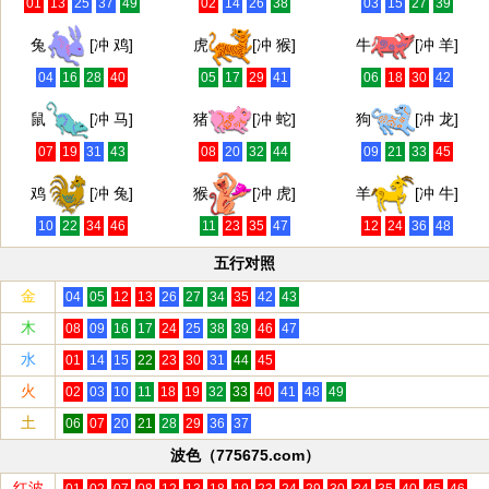
01
13
25
37
49
02
14
26
38
03
15
27
39
兔
[冲 鸡]
虎
[冲 猴]
牛
[冲 羊]
04
16
28
40
05
17
29
41
06
18
30
42
鼠
[冲 马]
猪
[冲 蛇]
狗
[冲 龙]
07
19
31
43
08
20
32
44
09
21
33
45
鸡
[冲 兔]
猴
[冲 虎]
羊
[冲 牛]
10
22
34
46
11
23
35
47
12
24
36
48
五行对照
金
04
05
12
13
26
27
34
35
42
43
木
08
09
16
17
24
25
38
39
46
47
水
01
14
15
22
23
30
31
44
45
火
02
03
10
11
18
19
32
33
40
41
48
49
土
06
07
20
21
28
29
36
37
波色（775675.com）
红波