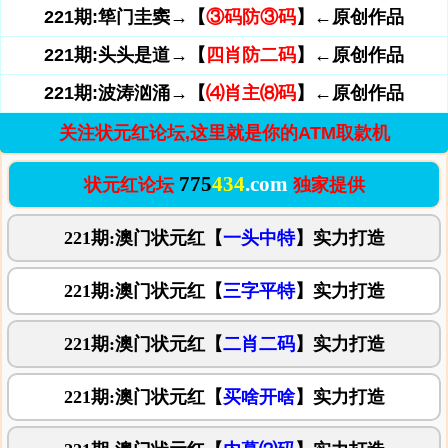
221期:筚门圭窦→【
③码防③码
】←原创作品
221期:头头是道→【
四肖防二码
】←原创作品
221期:波涛汹涌→【
⑷肖主⑻码
】←原创作品
关注状元红论坛,这里就是你的ATM取款机
775
434
.com
状元红论坛
独家提供
221期:澳门状元红【
一头中特
】实力打造
221期:澳门状元红【
三字平特
】实力打造
221期:澳门状元红【
二肖二码
】实力打造
221期:澳门状元红【
买啥开啥
】实力打造