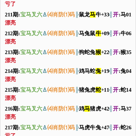
亏了
211期:
宝马叉六
♙
⑷肖防⑴码
╠
鼠龙
马
牛+33
╣
开
:马01
漂亮
212期:
宝马叉六
♙
⑷肖防⑴码
╠
马兔鼠
牛
+09
╣
开
:牛06
漂亮
213期:
宝马叉六
♙
⑷肖防⑴码
╠
狗蛇兔
猴
+22
╣
开
:猴35
漂亮
214期:
宝马叉六
♙
⑷肖防⑴码
╠
鸡马蛇
兔
+19
╣
开
:兔04
漂亮
215期:
宝马叉六
♙
⑷肖防⑴码
╠
猪兔虎
蛇
+11
╣
开
:蛇14
漂亮
216期:
宝马叉六
♙
⑷肖防⑴码
╠
鸡
马
猪虎+42
╣
开
:马37
漂亮
217期:
宝马叉六
♙
⑷肖防⑴码
╠
马虎牛兔+47
╣
开
:蛇26
亏了