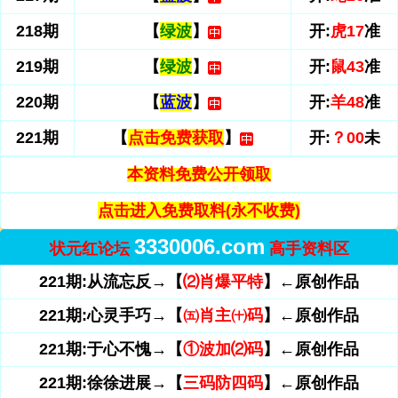
218期
【
绿波
】
开:
虎17
准
219期
【
绿波
】
开:
鼠43
准
220期
【
蓝波
】
开:
羊48
准
221期
【
点击免费获取
】
开:
？00
未
本资料免费公开领取
点击进入免费取料(永不收费)
3330006.com
状元红论坛
高手资料区
221期:从流忘反→【
⑵肖爆平特
】←原创作品
221期:心灵手巧→【
㈤肖主㈩码
】←原创作品
221期:于心不愧→【
①波加⑵码
】←原创作品
221期:徐徐进展→【
三码防四码
】←原创作品