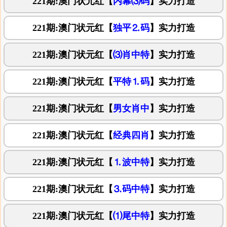
221期:澳门状元红【
内幕⑶码
】实力打造
221期:澳门状元红【
独平⒉码
】实力打造
221期:澳门状元红【
⑶肖中特
】实力打造
221期:澳门状元红【
平特⒈码
】实力打造
221期:澳门状元红【
男女肖中
】实力打造
221期:澳门状元红【
经典四肖
】实力打造
221期:澳门状元红【
⒈波中特
】实力打造
221期:澳门状元红【
⒊码中特
】实力打造
221期:澳门状元红【
⑴尾中特
】实力打造