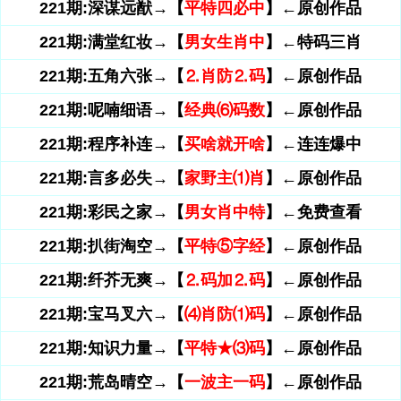
221期:深谋远猷→【
平特四必中
】←原创作品
221期:满堂红妆→【
男女生肖中
】←特码三肖
221期:五角六张→【
⒉肖防⒉码
】←原创作品
221期:呢喃细语→【
经典⑹码数
】←原创作品
221期:程序补连→【
买啥就开啥
】←连连爆中
221期:言多必失→【
家野主⑴肖
】←原创作品
221期:彩民之家→【
男女肖中特
】←免费查看
221期:扒街淘空→【
平特⑤字经
】←原创作品
221期:纤芥无爽→【
⒉码加⒉码
】←原创作品
221期:宝马叉六→【
⑷肖防⑴码
】←原创作品
221期:知识力量→【
平特★⑶码
】←原创作品
221期:荒岛晴空→【
一波主一码
】←原创作品