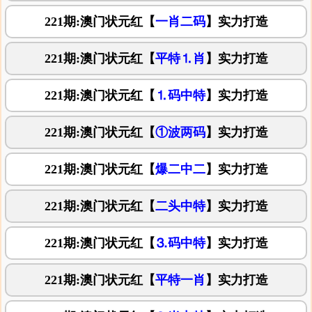
221期:澳门状元红【
一肖二码
】实力打造
221期:澳门状元红【
平特⒈肖
】实力打造
221期:澳门状元红【
⒈码中特
】实力打造
221期:澳门状元红【
①波两码
】实力打造
221期:澳门状元红【
爆二中二
】实力打造
221期:澳门状元红【
二头中特
】实力打造
221期:澳门状元红【
⒊码中特
】实力打造
221期:澳门状元红【
平特一肖
】实力打造