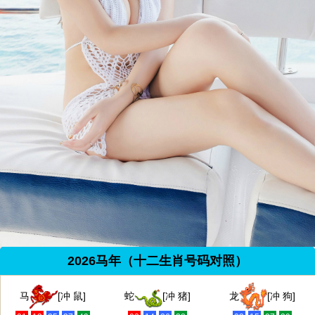
2026马年（十二生肖号码对照）
马
[冲 鼠]
蛇
[冲 猪]
龙
[冲 狗]