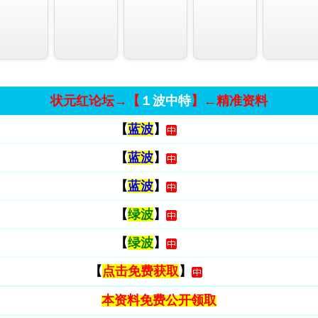
状元红论坛→【
１波中特
】←精准资料
【
蓝波
】
【
蓝波
】
【
蓝波
】
【
绿波
】
【
绿波
】
【
点击免费获取
】
本资料免费公开领取