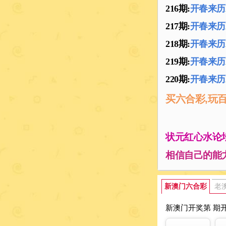
216期:
开春来历
217期:
开春来历
218期:
开春来历
219期:
开春来历
220期:
开春来历
买六合彩,玩
状元红心水论
相信自己的能