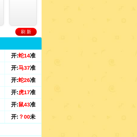
开:
蛇14
准
开:
马37
准
开:
蛇26
准
开:
虎17
准
开:
鼠43
准
开:
？00
未