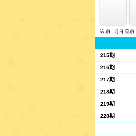
215期
216期
217期
218期
219期
220期