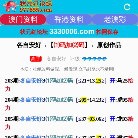
澳门资料
香港资料
老澳彩
3330006.com
状元红论坛
拍照保存
各自安好→【
⑴码加⑵码
】←原创作品
高手
：各自安好 评级:
本坛：杜绝改料做假.一经发现.立马封杀永不录用!
203期:
各自安好
Э
⑴码加⑵码
［≤
21+13.
25
≥］
开
:马25
给
力
204期:
各自安好
Э
⑴码加⑵码
［≤
05
+14.23
≥］
开
:虎05
给
力
205期:
各自安好
Э
⑴码加⑵码
［≤
37+
03
.06
≥］
开
:龙03
给
力