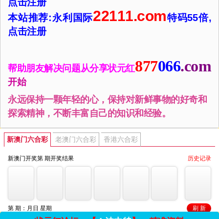
点击注册
22111.com
本站推荐:永利国际
特码55倍,
点击注册
877
066
.com
帮助朋友解决问题从分享状元红
开始
永远保持一颗年轻的心，保持对新鲜事物的好奇和
探索精神，不断丰富自己的知识和经验。