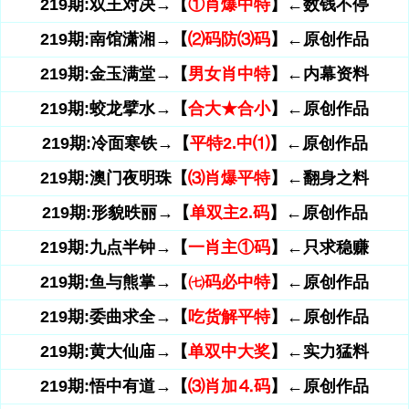
219期:双王对决→【
①肖爆中特
】←数钱不停
219期:南馆潇湘→【
⑵码防⑶码
】←原创作品
219期:金玉满堂→【
男女肖中特
】←内幕资料
219期:蛟龙擘水→【
合大★合小
】←原创作品
219期:冷面寒铁→【
平特2.中⑴
】←原创作品
219期:澳门夜明珠【
⑶肖爆平特
】←翻身之料
219期:形貌昳丽→【
单双主2.码
】←原创作品
219期:九点半钟→【
一肖主①码
】←只求稳赚
219期:鱼与熊掌→【
㈦码必中特
】←原创作品
219期:委曲求全→【
吃货解平特
】←原创作品
219期:黄大仙庙→【
单双中大奖
】←实力猛料
219期:悟中有道→【
⑶肖加⒋码
】←原创作品