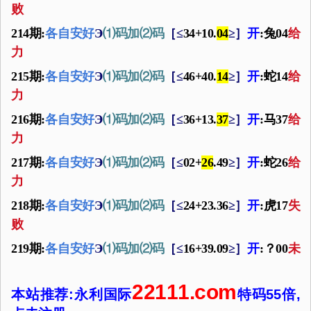
败
214期:
各自安好
Э
⑴码加⑵码
［≤
34+10.
04
≥］
开
:兔04
给
力
215期:
各自安好
Э
⑴码加⑵码
［≤
46+40.
14
≥］
开
:蛇14
给
力
216期:
各自安好
Э
⑴码加⑵码
［≤
36+13.
37
≥］
开
:马37
给
力
217期:
各自安好
Э
⑴码加⑵码
［≤
02+
26
.49
≥］
开
:蛇26
给
力
218期:
各自安好
Э
⑴码加⑵码
［≤
24+23.36
≥］
开
:虎17
失
败
219期:
各自安好
Э
⑴码加⑵码
［≤
16+39.09
≥］
开
:？00
未
22111.com
本站推荐:永利国际
特码55倍,