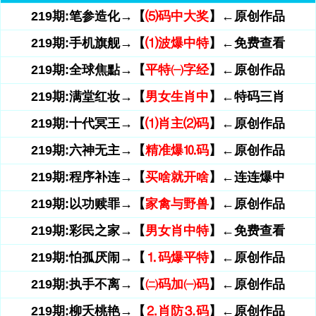
219期:笔参造化→【
⑸码中大奖
】←原创作品
219期:手机旗舰→【
⑴波爆中特
】←免费查看
219期:全球焦點→【
平特㈠字经
】←原创作品
219期:满堂红妆→【
男女生肖中
】←特码三肖
219期:十代冥王→【
⑴肖主⑵码
】←原创作品
219期:六神无主→【
精准爆⒑码
】←原创作品
219期:程序补连→【
买啥就开啥
】←连连爆中
219期:以功赎罪→【
家禽与野兽
】←原创作品
219期:彩民之家→【
男女肖中特
】←免费查看
219期:怕孤厌闹→【
⒈码爆平特
】←原创作品
219期:执手不离→【
㈡码加㈠码
】←原创作品
219期:柳夭桃艳→【
⒉肖防⒊码
】←原创作品