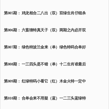
第005期： 鸡龙相合二八出（双）双绿生肖仔细杀
第006期： 六畜猜特真天子（双）两期之内必开双
第007期： 绿色特波兰金来（单）绿色特码合单好
第008期： 一三四头是不错（单）十二生肖谁最后
第009期： 红绿特码小看它（红）木金火特一定中
第010期： 合单会来不用疑（蓝）一二三头蓝绿特