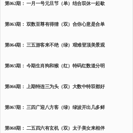
第062期： 一月一号元旦节（单）结合双休一起歇
第063期： 双数至尊有得猜（双）合你心意是合单
第064期： 三五游客来不绝（绿）艰难登顶美景观
第065期： 今期生肖狗和猴（红）特码红数道分明
第066期： 上期特连三为头（双）大数中特双都好
第067期： 三四广迎八方客（绿）绿波开出几多鲜
第068期： 二五四六有玄机（双）太子美女来相伴