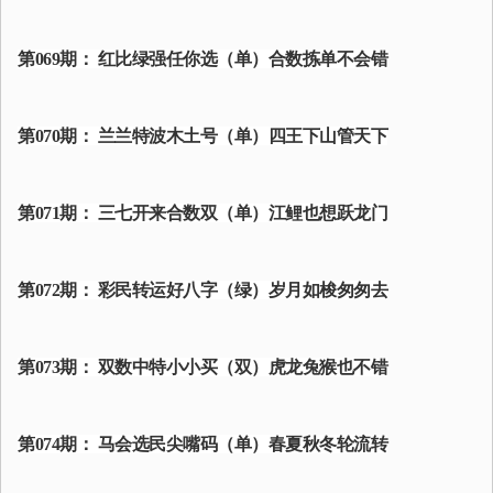
第069期： 红比绿强任你选（单）合数拣单不会错
第070期： 兰兰特波木土号（单）四王下山管天下
第071期： 三七开来合数双（单）江鲤也想跃龙门
第072期： 彩民转运好八字（绿）岁月如梭匆匆去
第073期： 双数中特小小买（双）虎龙兔猴也不错
第074期： 马会选民尖嘴码（单）春夏秋冬轮流转