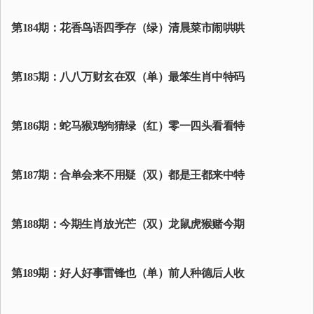
第184期：花香鸟语四季存（绿）清晨菜市闹哄哄
第185期：八八万财玄在双（单）最笨生肖中特码
第186期：蛇马猴鸡狗猜绿（红）零一四头看看特
第187期：合单会来不用疑（双）都是王都来中特
第188期：今期生肖放光芒（双）龙鼠虎猴赌今期
第189期：好人好事雷锋也（单）前人种德后人收