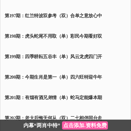
第197期：红兰特波双参考（双）合单之意放心中
第198期：虎头蛇尾不用取（单）彩民今期看好双
第199期：四季耕耘五谷丰（单）风云龙虎四门开
第200期：今期生肖是第一（单）四六旺特迎牛年
第201期：有烟有酒兄弟情（单）蛇马定能爆本期
第202期：老大后悔无何从（双）二七相伴同台走
内幕“两肖中特”
点击添加.资料免费