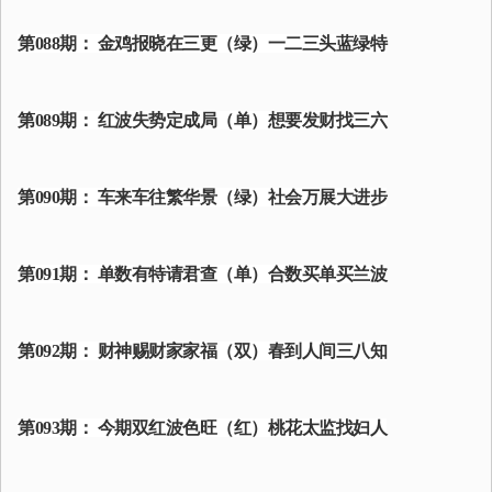
第088期： 金鸡报晓在三更（绿）一二三头蓝绿特
第089期： 红波失势定成局（单）想要发财找三六
第090期： 车来车往繁华景（绿）社会万展大进步
第091期： 单数有特请君查（单）合数买单买兰波
第092期： 财神赐财家家福（双）春到人间三八知
第093期： 今期双红波色旺（红）桃花太监找妇人