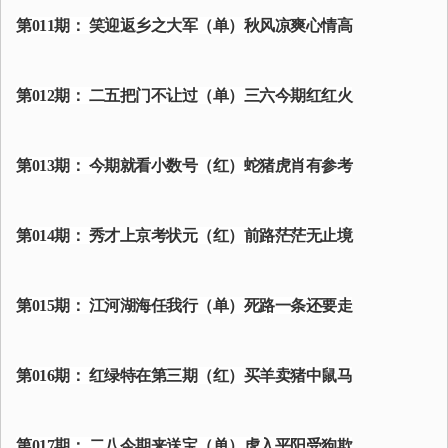
第011期： 笑迎返乡之大军（单）秋风凉爽心情高
第012期： 二五把门不让过（单）三六今期红红火
第013期： 今期就看小数号（红）蛇猪虎肖有参考
第014期： 秀才上京考状元（红）前路茫茫无止境
第015期： 江河湖海任我行（单）死路一条还要走
第016期： 红绿特在第三期（红）买羊卖猪中鼠马
第017期： 二八今期来送宝（单）虎入平阳受狗欺