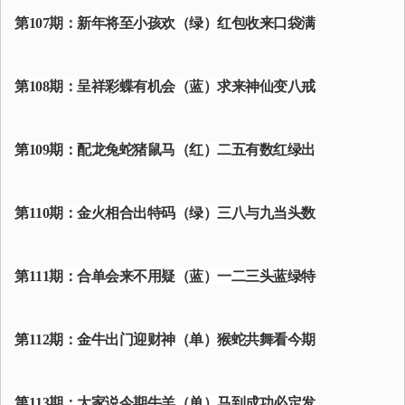
第107期：新年将至小孩欢（绿）红包收来口袋满
第108期：呈祥彩蝶有机会（蓝）求来神仙变八戒
第109期：配龙兔蛇猪鼠马（红）二五有数红绿出
第110期：金火相合出特码（绿）三八与九当头数
第111期：合单会来不用疑（蓝）一二三头蓝绿特
第112期：金牛出门迎财神（单）猴蛇共舞看今期
第113期：大家说今期牛羊（单）马到成功必定发